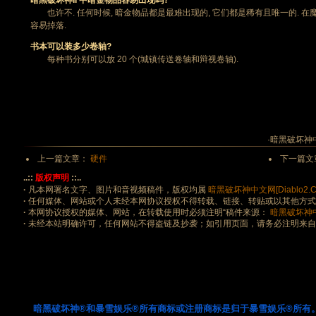
暗黑破坏神II 中暗金物品容易出现吗?
也许不. 任何时候, 暗金物品都是最难出现的, 它们都是稀有且唯一的. 在
容易掉落.
书本可以装多少卷轴?
每种书分别可以放 20 个(城镇传送卷轴和辩视卷轴).
·暗黑破坏神中文
上一篇文章：
硬件
下一篇文
..::
版权声明
::..
·
凡本网署名文字、图片和音视频稿件，版权均属
暗黑破坏神中文网[Diablo2.Co
·
任何媒体、网站或个人未经本网协议授权不得转载、链接、转贴或以其他方
·
本网协议授权的媒体、网站，在转载使用时必须注明“稿件来源：
暗黑破坏神中文网
·
未经本站明确许可，任何网站不得盗链及抄袭；如引用页面，请务必注明来
暗黑破坏神®和暴雪娱乐®所有商标或注册商标是归于暴雪娱乐®所有