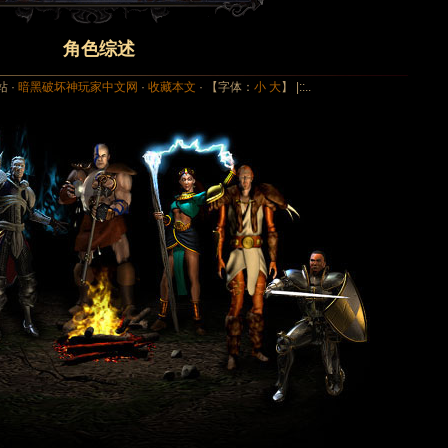
角色综述
站 ·
暗黑破坏神玩家中文网
·
收藏本文
· 【字体：
小
大
】 |::..