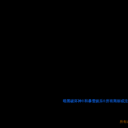
暗黑破坏神®和暴雪娱乐®所有商标或
所有