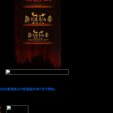
站非暴雪娱乐®暗黑破坏神®官方网站。
有
号