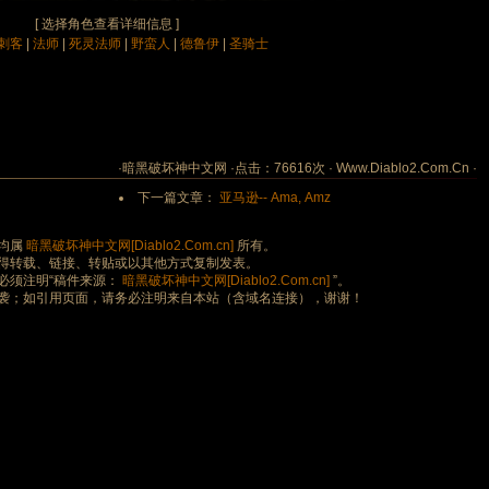
[ 选择角色查看详细信息 ]
刺客
|
法师
|
死灵法师
|
野蛮人
|
德鲁伊
|
圣骑士
·暗黑破坏神中文网 ·点击：76616次 · Www.Diablo2.Com.Cn ·
下一篇文章：
亚马逊-- Ama, Amz
均属
暗黑破坏神中文网[Diablo2.Com.cn]
所有。
得转载、链接、转贴或以其他方式复制发表。
必须注明“稿件来源：
暗黑破坏神中文网[Diablo2.Com.cn]
”。
袭；如引用页面，请务必注明来自本站（含域名连接），谢谢！