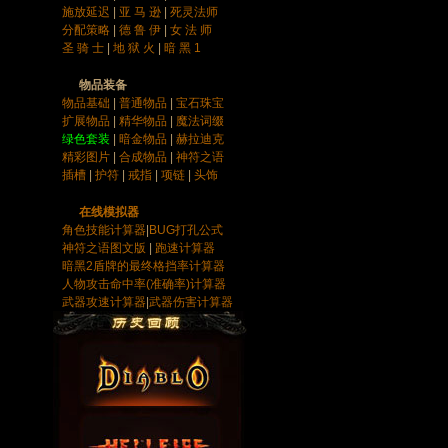
施放延迟
|
亚 马 逊
|
死灵法师
分配策略
|
德 鲁 伊
|
女 法 师
圣 骑 士
|
地 狱 火
|
暗 黑 1
物品装备
物品基础
|
普通物品
|
宝石
珠宝
扩展物品
|
精华物品
|
魔法词缀
绿色套装
|
暗金物品
|
赫拉迪克
精彩图片
|
合成物品
|
神符之语
插槽
|
护符
|
戒指
|
项链
|
头饰
在线模拟器
角色技能计算器
|
BUG打孔公式
神符之语图文版
|
跑速计算器
暗黑2盾牌的最终格挡率计算器
人物攻击命中率(准确率)计算器
武器攻速计算器
|
武器伤害计算器