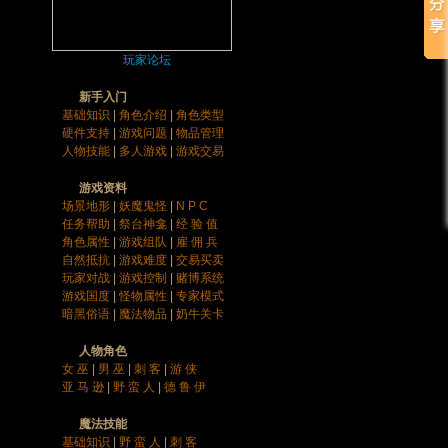
玩家论坛
新手入门
基础知识
|
角色介绍
|
角色类型
硬件支持
|
游戏问题
|
物品管理
人物技能
|
多人游戏
|
游戏交易
游戏资料
场景地形
|
妖魔鬼怪
|
N P C
任务帮助
|
祭台神龛
|
经 验 值
角色属性
|
游戏组队
|
雇 佣 兵
自然抵抗
|
游戏难度
|
交易买卖
玩家对战
|
游戏控制
|
赌博系统
游戏国度
|
怪物属性
|
专家模式
暗黑俗语
|
魔法物品
|
奶牛关卡
人物角色
女 巫
|
男 巫
|
刺 客
|
游 侠
亚 马 逊
|
野 蛮 人
|
德 鲁 伊
魔法技能
基础知识
|
野 蛮 人
|
刺 客