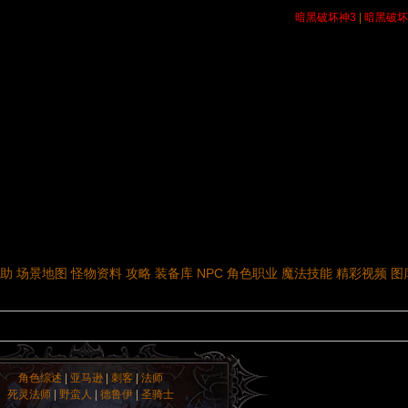
暗黑破坏神3
|
暗黑破坏
助
场景地图
怪物资料
攻略
装备库
NPC
角色职业
魔法技能
精彩视频
图
角色综述
|
亚马逊
|
刺客
|
法师
死灵法师
|
野蛮人
|
德鲁伊
|
圣骑士