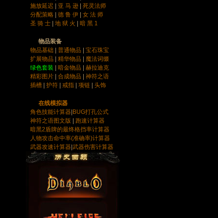
施放延迟
|
亚 马 逊
|
死灵法师
分配策略
|
德 鲁 伊
|
女 法 师
圣 骑 士
|
地 狱 火
|
暗 黑 1
物品装备
物品基础
|
普通物品
|
宝石
珠宝
扩展物品
|
精华物品
|
魔法词缀
绿色套装
|
暗金物品
|
赫拉迪克
精彩图片
|
合成物品
|
神符之语
插槽
|
护符
|
戒指
|
项链
|
头饰
在线模拟器
角色技能计算器
|
BUG打孔公式
神符之语图文版
|
跑速计算器
暗黑2盾牌的最终格挡率计算器
人物攻击命中率(准确率)计算器
武器攻速计算器
|
武器伤害计算器