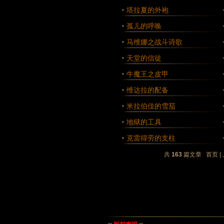
·
塔拉夏的外袍
·
孤儿的呼唤
·
马维娜之战斗诗歌
·
天堂的信徒
·
牛魔王之皮甲
·
维达拉的配备
·
米拉伯佳的雪茄
·
地狱的工具
·
克雷得劳的支柱
共
163
篇文章 首页 | 