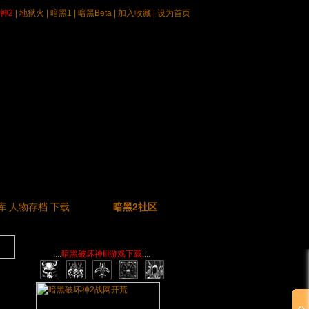
神2
|
地狱火
|
暗黑1
|
暗黑Beta
|
加入收藏
|
设为首页
库
人物存档
下载
暗黑2社区
..::
暗黑破坏神III游戏下载
::..