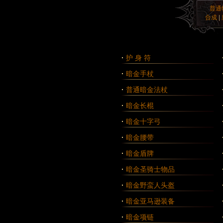
普通
合成
|
·
护 身 符
·
暗金手杖
·
普通暗金法杖
·
暗金长棍
·
暗金十字弓
·
暗金腰带
·
暗金盾牌
·
暗金圣骑士物品
·
暗金野蛮人头盔
·
暗金亚马逊装备
·
暗金项链