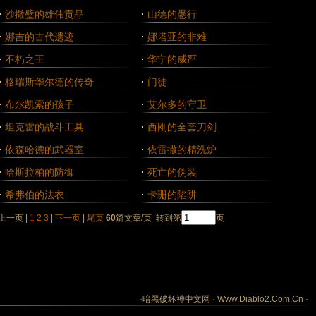
·
沙撒璧的雄伟贡品
·
山德的愚行
·
娜吉的古代遗迹
·
娜塔亚的非难
·
不朽之王
·
华宁的威严
·
格瑞斯华尔德的传奇
·
门徒
·
布尔凯索的孩子
·
艾尔多的守卫
·
坦克雷的战斗工具
·
西刚的全套刀剑
·
依森哈德的武器室
·
依雷撒的精洗炉
·
哈斯拉柏的防御
·
死亡的伪装
·
希弗伯的法衣
·
卡珊的陷阱
上一页 |
1
2
3
|
下一页
|
尾页
60
篇文章/页 转到第
页
·暗黑破坏神中文网 · Www.Diablo2.Com.Cn ·