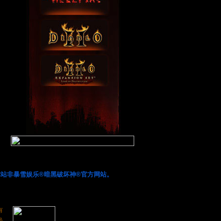
站非暴雪娱乐®暗黑破坏神®官方网站。
有
号