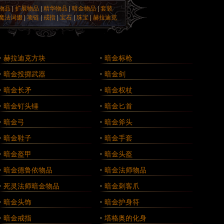
物品
|
扩展物品
|
精华物品
|
暗金物品
|
套装
魔法词缀
|
项链
|
戒指
|
宝石
|
珠宝
|
赫拉迪克
·
赫拉迪克方块
·
暗金标枪
·
暗金投掷武器
·
暗金剑
·
暗金长矛
·
暗金权杖
·
暗金钉头锤
·
暗金匕首
·
暗金弓
·
暗金斧头
·
暗金鞋子
·
暗金手套
·
暗金盔甲
·
暗金头盔
·
暗金德鲁依物品
·
暗金法师物品
·
死灵法师暗金物品
·
暗金刺客爪
·
暗金头饰
·
暗金护身符
·
暗金戒指
·
塔格奥的化身