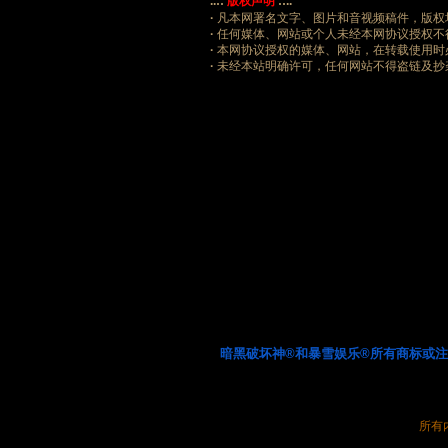
..::
版权声明
::..
·
凡本网署名文字、图片和音视频稿件，版权
·
任何媒体、网站或个人未经本网协议授权不
·
本网协议授权的媒体、网站，在转载使用时必
·
未经本站明确许可，任何网站不得盗链及抄
暗黑破坏神®和暴雪娱乐®所有商标或
所有