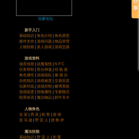
玩家论坛
新手入门
基础知识
|
角色介绍
|
角色类型
硬件支持
|
游戏问题
|
物品管理
人物技能
|
多人游戏
|
游戏交易
游戏资料
场景地形
|
妖魔鬼怪
|
N P C
任务帮助
|
祭台神龛
|
经 验 值
角色属性
|
游戏组队
|
雇 佣 兵
自然抵抗
|
游戏难度
|
交易买卖
玩家对战
|
游戏控制
|
赌博系统
游戏国度
|
怪物属性
|
专家模式
暗黑俗语
|
魔法物品
|
奶牛关卡
人物角色
女 巫
|
男 巫
|
刺 客
|
游 侠
亚 马 逊
|
野 蛮 人
|
德 鲁 伊
魔法技能
基础知识
|
野 蛮 人
|
刺 客