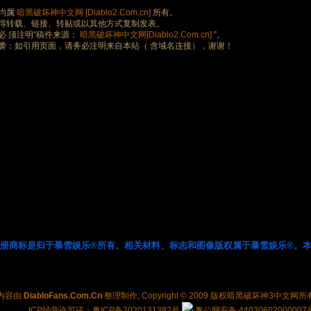
均属
暗黑破坏神中文网 [Diablo2.Com.cn]
所有。
得转载、链接、转贴或以其他方式复制发表。
 须注明“稿件来源：
暗黑破坏神中文网[Diablo2.Com.cn]
”。
袭；如引用页面，请务必注明来自本站（ 含域名连接），谢谢！
注册商标是归于暴雪娱乐®所有。相关材料、标志和图像版权属于暴雪娱乐®。本
内容由
DiabloFans.Com.Cn
整理制作, Copyright © 2009 版权
暗黑破坏神3中文网
所
ICP经营许可证：粤ICP备2020131382号
粤公网安备 44030602000007