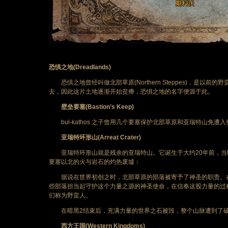
恐惧之地(Dreadlands)
恐惧之地曾经叫做北部草原(Northern Steppes)，是
去，因此这片土地逐渐开始贫瘠，恐惧之地的名字便源于此。
壁垒要塞(Bastion’s Keep)
bul-kathos 之子曾用几个要塞保护北部草原和亚瑞特山免遭
亚瑞特环形山(Arreat Crater)
亚瑞特环形山就是残余的亚瑞特山。它诞生于大约20年前，当
要塞以北的火与岩石的灼热废墟：
据说在世界初创之时，北部草原的部落被寄予了神圣的职责。在
些部落担当起守护这个力量之源的神圣使命，在信奉这股力量的过程中形成
们称为野蛮人。
在暗黑2结束后，充满力量的世界之石被毁，整个山脉遭到了破
西方王国(Western Kingdoms)