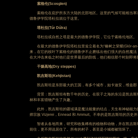
索格伦(Scosglen)
索格伦在庇护所东方大陆的北部地区。这里的气候可能相当寒冷，
德鲁伊学院塔杜拉就位于这里。
塔杜拉(Túr Dúlra)
塔杜拉或自然之塔是最大的德鲁伊学院，它位于索格伦地区。
在最大的德鲁伊学院塔杜拉里耸立着名为“橡树之荣耀(Glór-an-
来，在它的枝叶下索格伦的德鲁伊不止磨练出他们强大的自然魔法
在大冲击来临之时他们是世界最后的防线，他们相信那个时刻即将
干燥高地(Dry steppes)
凯吉斯坦(Kehjistan)
凯吉斯坦是东部最大的王国，有多个城市，如卡迪安，维兹郡
背景：凯吉斯坦有数千年的历史。在双子之海的东沿是凯吉斯坦
林和丰富猎物产生了兴趣。
此外，凯吉斯坦的疆域满是魔法能量的结点，天生有神秘能力的
师宗族 Vizjerei，Ennead 和 Ammuit。不幸的是凯吉斯
智者从各地而来，研究和收集稀有的植物和动物，并在凯吉斯坦
前往，更不用说居住了。所有的村子，甚至是小城都被毁坏了。