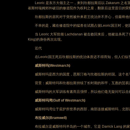
Leoric 是东方大领主之一，来到坎都拉斯后以 Zakarum 之
崔斯特瑞姆郊外破旧的修道院作为权利之座，翻新后这里昔日的荣
坎都拉斯的居民对于突然被外来君王统治并不开心，但最终他们开始
不幸的是，藏在修道院中的猛兽在试图占据Leoric国王时，使国
当 Leoric 大军统领 Lachdanan 被击败回来后，他被迫杀死
King)的身份再次出现。
近代
在Leoric国王死后坎都拉斯的统治体质还不得而知，但人们似乎成功
威斯特玛(Westmarch)
威斯特玛是西方的国度，恩斯汀格与坎都拉斯的邻国。这个名字
背景：威斯特玛和坎都拉斯持续了长时期的和平，互惠的贸易直到 
威斯特玛的大军训练有素而且强悍，所以他们毫无疑问可以击败 Le
威斯特玛湾(Gulf of Westmarch)
威斯特玛湾位于庇护所世界的西部，南部连接威斯特玛，北部连
布拉威尔(Bramwell)
布拉威尔是威斯特玛半岛的一个城市。它是 Darrick Lang 的家乡