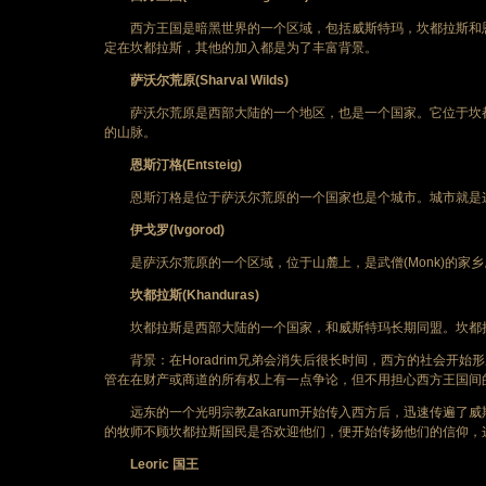
西方王国是暗黑世界的一个区域，包括威斯特玛，坎都拉斯和恩
定在坎都拉斯，其他的加入都是为了丰富背景。
萨沃尔荒原(Sharval Wilds)
萨沃尔荒原是西部大陆的一个地区，也是一个国家。它位于坎都
的山脉。
恩斯汀格(Entsteig)
恩斯汀格是位于萨沃尔荒原的一个国家也是个城市。城市就是
伊戈罗(Ivgorod)
是萨沃尔荒原的一个区域，位于山麓上，是武僧(Monk)的家乡
坎都拉斯(Khanduras)
坎都拉斯是西部大陆的一个国家，和威斯特玛长期同盟。坎都拉
背景：在Horadrim兄弟会消失后很长时间，西方的社会开始
管在在财产或商道的所有权上有一点争论，但不用担心西方王国间
远东的一个光明宗教Zakarum开始传入西方后，迅速传遍了威斯
的牧师不顾坎都拉斯国民是否欢迎他们，便开始传扬他们的信仰，
Leoric 国王