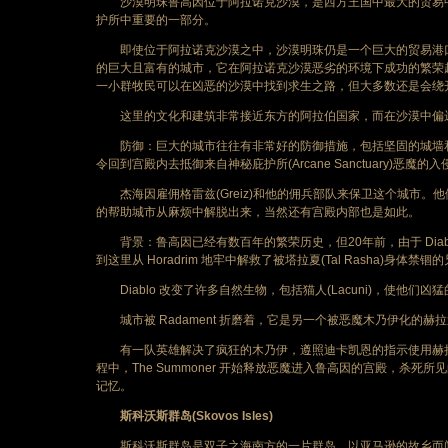
沙漠明珠鲁高因位于阿拉诺克沙漠，是西方王国中最大的贸易中
护所中重要的一部分。
即使位于阿拉诺克沙漠之中，沙漠明珠仍是一个巨大的贸易港口
的巨大且富有的城市，它在阿拉诺克沙漠恶劣的环境下成功的繁荣
一小群牧民可以在凶恶的沙漠中找到求生之路，但大多数还是会绕
这里的文化和建筑非常接近东方的阿拉伯国家，而在沙漠中偏远
防御：巨大的城市往往有非常好的防御措施，包括坚固的城墙和
令回到宫殿内去抵御来自神秘庇护所(Arcane Sanctuary)恶魔
杰海因雇佣格雷兹(Greiz)和他的佣兵部队来保卫这个城市。
的帮助城市从麻烦中解脱出来，当然还有宫殿内部也是如此。
背景：鲁高因已经有数百年的繁荣历史，但20年前，由于 Dia
到这里从 Horadrim 地牢中解救了被塔拉夏(Tal Rasha)身体禁锢的兄
Diablo 改变了许多自然生物，包括猫人(Lacuni)，使他们凶
城市被 Radament 折磨着，它是另一个被恶魔木乃伊化的赫拉迪
有一队英雄解决了疯狂的木乃伊，遵照迪卡凯恩的指示使用赫拉迪克方
程中，The Summoner 开始释放恶魔进入鲁高因的宫殿，
记忆。
斯科沃斯群岛(Skovos Isles)
斯科沃斯群岛是双子之海南方的一片群岛。以亚马逊的故乡而闻