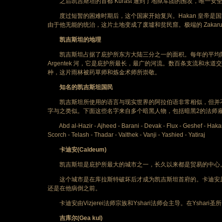
之后凯吉斯坦的首都 Kurast 遭到了地狱军团的围攻，唯一
度过短暂的困难时期后，这个国家开始复兴。Hakan 皇帝是国家
由于他无能的统治，这片土地变成了废墟和贫民窟。极端的 Zakar
凯吉斯坦的地理
凯吉斯坦占据了庇护所东方大陆三分之一的面积。每年的平均降
Argentek 河，它是庇护所最长，最广的河流。数百条支流和水道
种，这片雨林被药草师和炼金术师所崇敬。
知名的凯吉斯坦国民
凯吉斯坦所使用的语言与现实世界的阿拉伯语非常相似，但并不是所有
字与之类似。下面这些名字来自多个暗黑人物，包括暗黑2的法师
Abd al-Hazir - Ajheed - Barani - Devak - Flux - Geshef - Hakan - 
Scorch - Telash - Thadar - Valthek - Vanji - Yashied - Yatiraj
卡迪安(Caldeum)
凯吉斯坦是庇护所最大的城市之一，长久以来都是贸易的中心。
这个城市是在库拉斯特破坏后才成为凯吉斯坦首府的。卡迪安原由贸易联合会(
还是在他病倒之前。
卡迪安由Vizjerei法师宗族和Yshari法师会主导。在Yshari圣所(S
吉库尔(Gea kul)