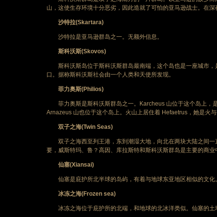
山，这使生存环境十分恶劣，因此造就了可怕的亚马逊战士。在深
沙特拉(Skartara)
沙特拉是亚马逊群岛之一。无额外信息。
斯科沃斯(Skovos)
斯科沃斯岛位于斯科沃斯群岛最南端，这个岛也是一座城市，是
口。据称斯科沃斯社会由一个人类和天使所发现。
菲力奥斯(Philios)
菲力奥斯是斯科沃斯群岛之一。Karcheus 山位于这个岛上，是群岛中
Arnazeus 山也位于这个岛上。火山上居住着 Hefaetrus，她是
双子之海(Twin Seas)
双子之海西至列王港，东到潮湿大地，向北在两块大陆之间一直
要，威斯特玛、鲁？高因、库拉斯特和斯科沃斯群岛是主要的商业
仙塞(Xiansai)
仙塞是庇护所北半球的岛屿，有着与地球东亚地区相似的文化。
冰冻之海(Frozen sea)
冰冻之海位于庇护所的北端，和地球的北冰洋类似。仙塞的土地