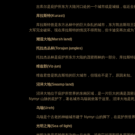
吉库尔是庇护所东方大陆河口处的一个城市或是城镇，临近去
库拉斯特(Kurast)
库拉斯特曾是东方丛林中的巨大杂乱的城市，东方凯吉斯坦王国
大军完全破坏。现在库拉斯特的情况不得而知，但卡迪安再次成为
潮湿大地(Marsh land)
托拉杰丛林(Torajan jungles)
托拉杰丛林是庇护所东方大陆的茂密雨林的一部分。库拉斯特西
维兹郡(Viz-jun)
维兹君曾是凯吉斯坦的巨大城市，但现在不是了。原因未知。
沼泽大地(Swamp land)
沼泽大地位于庇护所世界的东南区域，是一片巨大的满是茂密丛
Nymyr 山脉的庇护下，著名城市乌瑞就坐落于这里。沼泽大地是
乌瑞(Ureh)
乌瑞是个古老的神秘城市建于 Nymyr 山的脚下，在庇护所世
光明之海(Sea of light)