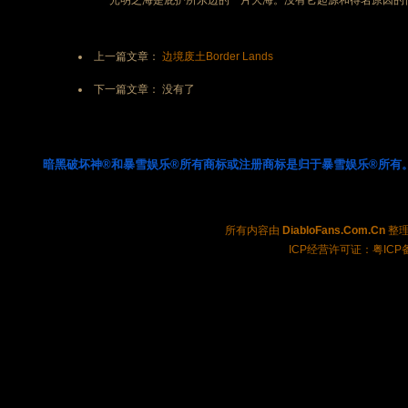
光明之海是庇护所东边的一片大海。没有它起源和得名原因的
上一篇文章：
边境废土Border Lands
下一篇文章： 没有了
暗黑破坏神®和暴雪娱乐®所有商标或注册商标是归于暴雪娱乐®所有
所有内容由
DiabloFans.Com.Cn
整理制
ICP经营许可证：粤ICP备2