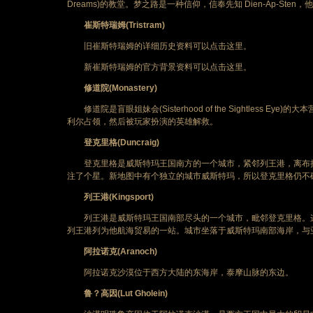
Dreams)的教堂。梦之路是一种信仰，信奉先知 Dien-Ap-Sten，他实
崔斯特瑞姆(Tristram)
旧崔斯特瑞姆的详细历史资料可以点击这里。
新崔斯特瑞姆的官方背景资料可以点击这里。
修道院(Monastery)
修道院是盲眼姐妹会(Sisterhood of the Sightles
利尔占领，然后被玩家扮演的英雄解救。
登克里格(Duncraig)
登克里格是威斯特玛王国南方的一个城市，紧邻列王港，离布拉
注了个星。新地图中有个独立的城市威斯特玛，所以登克里格仍不
列王港(Kingsport)
列王港是威斯特玛王国南部尽头的一个城市，毗邻登克里格。这
列王港列为他航海贸易的一站。城市坐落于威斯特玛南部海岸，与
阿拉诺克(Aranoch)
阿拉诺克沙漠位于西方大陆的东海岸，泰摩山脉的东边。
鲁？高因(Lut Gholein)